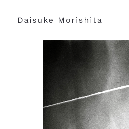
JA
EN
Daisuke Morishita