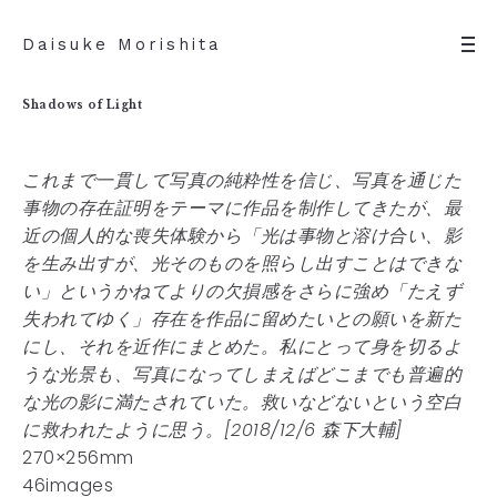
Daisuke Morishita
Shadows of Light
これまで一貫して写真の純粋性を信じ、写真を通じた
事物の存在証明をテーマに作品を制作してきたが、最
近の個人的な喪失体験から「光は事物と溶け合い、影
を生み出すが、光そのものを照らし出すことはできな
い」というかねてよりの欠損感をさらに強め「たえず
失われてゆく」存在を作品に留めたいとの願いを新た
にし、それを近作にまとめた。私にとって身を切るよ
うな光景も、写真になってしまえばどこまでも普遍的
な光の影に満たされていた。救いなどないという空白
に救われたように思う。[2018/12/6 森下大輔]
270×256mm
46images