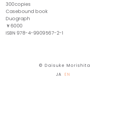
300copies
Casebound book
Duograph
￥6000
ISBN 978-4-9909567-2-1
©︎ Daisuke Morishita
JA
EN